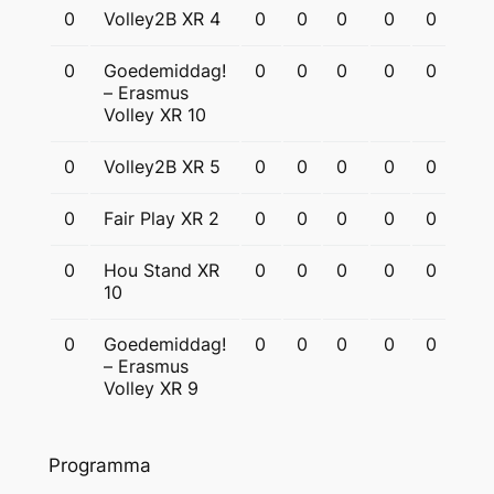
0
Volley2B XR 4
0
0
0
0
0
0
0
Goedemiddag!
0
0
0
0
0
0
– Erasmus
Volley XR 10
0
Volley2B XR 5
0
0
0
0
0
0
0
Fair Play XR 2
0
0
0
0
0
0
0
Hou Stand XR
0
0
0
0
0
0
10
0
Goedemiddag!
0
0
0
0
0
0
– Erasmus
Volley XR 9
Programma