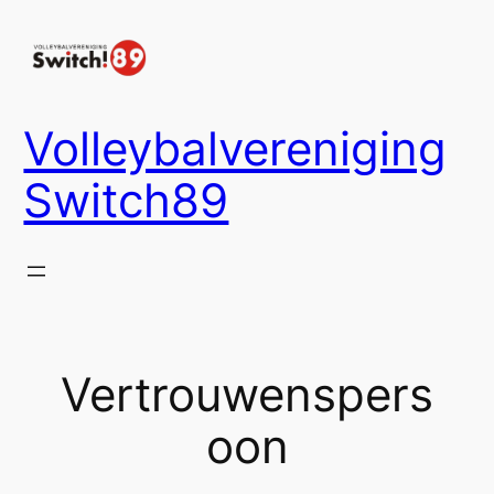
Ga
naar
de
inhoud
Volleybalvereniging
Switch89
Vertrouwenspers
oon