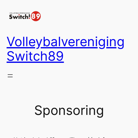
Ga
naar
de
inhoud
Volleybalvereniging
Switch89
Sponsoring